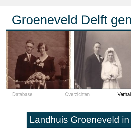
Groeneveld Delft ge
Spring naar inhoud
Database
Overzichten
Verha
Landhuis Groeneveld in