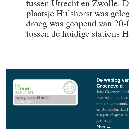
tussen Utrecht en Zwolle. De
plaatsje Hulshorst was gele
droeg was geopend van 20-0
tussen de huidige stations 
De weblog va
Groeneveld
Joke Groeneveld sch
over zaken die haar
dokters, communica
LET 
en Bornholm.
vragen of opmerki
genealogie.
Meer ....