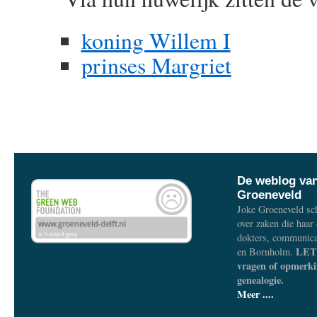
koning Willem I
prinses Margriet
De weblog va
Groeneveld
Joke Groeneveld sch
over zaken die haar
dokters, communica
LET 
en Bornholm.
vragen of opmerki
genealogie.
Meer ....