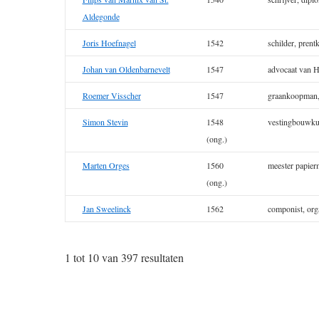
Aldegonde
Joris Hoefnagel
1542
schilder, prent
Johan van Oldenbarnevelt
1547
advocaat van H
Roemer Visscher
1547
graankoopman, 
Simon Stevin
1548
vestingbouwku
(ong.)
Marten Orges
1560
meester papier
(ong.)
Jan Sweelinck
1562
componist, org
1 tot 10 van 397 resultaten