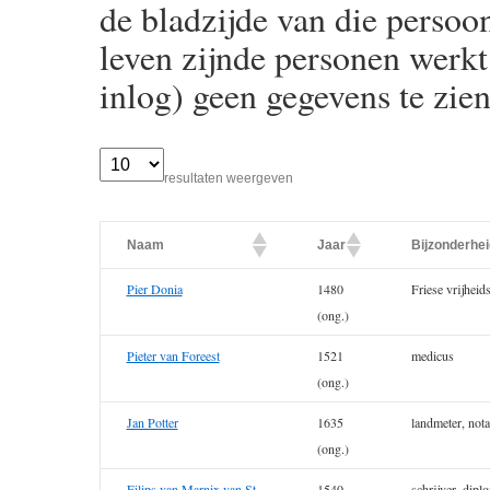
de bladzijde van die persoon
leven zijnde personen werkt 
inlog) geen gegevens te zien
resultaten weergeven
Naam
Jaar
Bijzonderhei
Pier Donia
1480
Friese vrijheids
(ong.)
Pieter van Foreest
1521
medicus
(ong.)
Jan Potter
1635
landmeter, nota
(ong.)
Filips van Marnix van St.
1540
schrijver, dipl