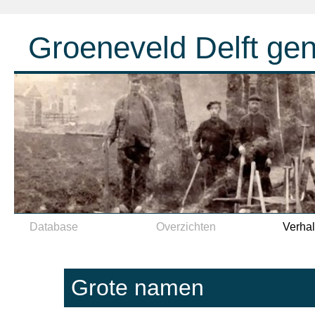
Groeneveld Delft ge
Spring naar inhoud
Database
Overzichten
Verha
Grote namen