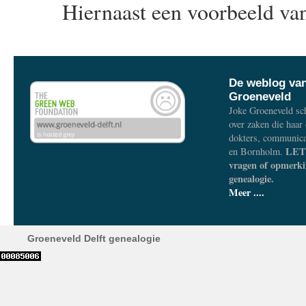
Hiernaast een voorbeeld van 
De weblog va
Groeneveld
Joke Groeneveld sch
over zaken die haar
dokters, communica
LET 
en Bornholm.
vragen of opmerki
genealogie.
Meer ....
Groeneveld Delft genealogie