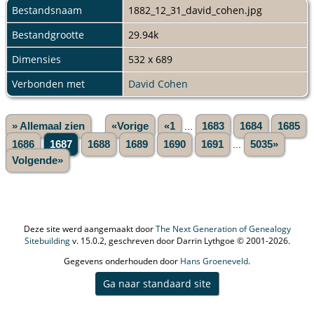
Bestandsnaam
1882_12_31_david_cohen.jpg
Bestandgrootte
29.94k
Dimensies
532 x 689
Verbonden met
David Cohen
» Allemaal zien
«Vorige
«1
...
1683
1684
1685
1686
1687
1688
1689
1690
1691
...
5035»
Volgende»
Deze site werd aangemaakt door
The Next Generation of Genealogy
Sitebuilding
v. 15.0.2, geschreven door Darrin Lythgoe © 2001-2026.
Gegevens onderhouden door
Hans Groeneveld
.
Ga naar standaard site