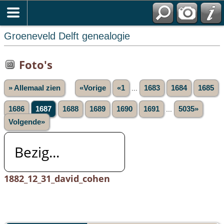
Groeneveld Delft genealogie
Foto's
» Allemaal zien
«Vorige
«1
...
1683
1684
1685
1686
1687
1688
1689
1690
1691
...
5035»
Volgende»
Bezig...
1882_12_31_david_cohen