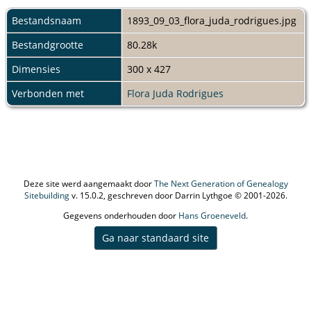
Bestandsnaam
1893_09_03_flora_juda_rodrigues.jpg
Bestandgrootte
80.28k
Dimensies
300 x 427
Verbonden met
Flora Juda Rodrigues
Deze site werd aangemaakt door
The Next Generation of Genealogy
Sitebuilding
v. 15.0.2, geschreven door Darrin Lythgoe © 2001-2026.
Gegevens onderhouden door
Hans Groeneveld
.
Ga naar standaard site