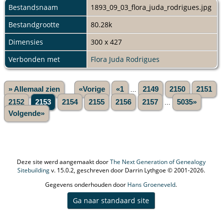
Bestandsnaam
1893_09_03_flora_juda_rodrigues.jpg
Bestandgrootte
80.28k
Dimensies
300 x 427
Verbonden met
Flora Juda Rodrigues
» Allemaal zien
«Vorige
«1
...
2149
2150
2151
2152
2153
2154
2155
2156
2157
...
5035»
Volgende»
Deze site werd aangemaakt door
The Next Generation of Genealogy
Sitebuilding
v. 15.0.2, geschreven door Darrin Lythgoe © 2001-2026.
Gegevens onderhouden door
Hans Groeneveld
.
Ga naar standaard site