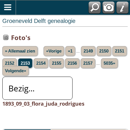
Groeneveld Delft genealogie
Foto's
» Allemaal zien
«Vorige
«1
...
2149
2150
2151
2152
2153
2154
2155
2156
2157
...
5035»
Volgende»
Bezig...
1893_09_03_flora_juda_rodrigues