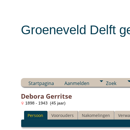
Groeneveld Delft g
Startpagina
Aanmelden
Zoek
Debora Gerritse
1898 - 1943 (45 jaar)
Persoon
Voorouders
Nakomelingen
Verwa