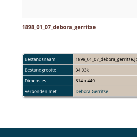
1898_01_07_debora_gerritse
Bestandsnaam
1898_01_07_debora_gerritse.j
Bestandgrootte
34.93k
Dimensies
314 x 440
Verbonden met
Debora Gerritse