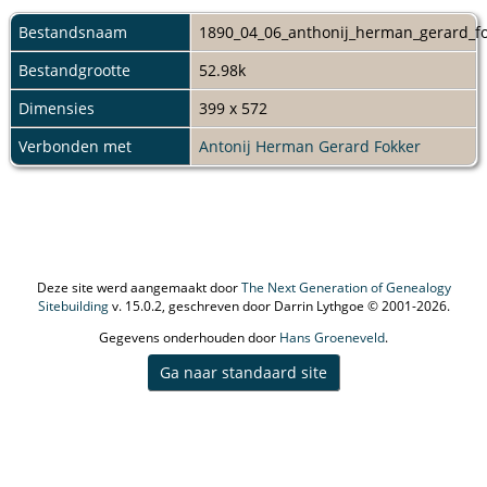
Bestandsnaam
1890_04_06_anthonij_herman_gerard_fo
Bestandgrootte
52.98k
Dimensies
399 x 572
Verbonden met
Antonij Herman Gerard Fokker
Deze site werd aangemaakt door
The Next Generation of Genealogy
Sitebuilding
v. 15.0.2, geschreven door Darrin Lythgoe © 2001-2026.
Gegevens onderhouden door
Hans Groeneveld
.
Ga naar standaard site