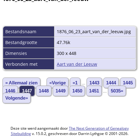
Bestandsnaam
1876_06_23_aart_van_der_leeuw.jpg
Bestandgrootte
47.76k
Dimensies
300 x 448
Verbonden met
Aart van der Leeuw
» Allemaal zien
«Vorige
«1
...
1443
1444
1445
1446
1447
1448
1449
1450
1451
...
5035»
Volgende»
Deze site werd aangemaakt door
The Next Generation of Genealogy
Sitebuilding
v. 15.0.2, geschreven door Darrin Lythgoe © 2001-2026.