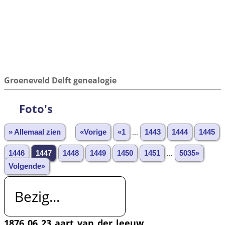
Groeneveld Delft genealogie
Foto's
» Allemaal zien
«Vorige
«1
...
1443
1444
1445
1446
1447
1448
1449
1450
1451
...
5035»
Volgende»
Bezig...
1876_06_23_aart_van_der_leeuw