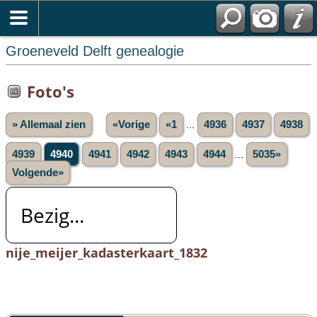
Groeneveld Delft genealogie
Foto's
» Allemaal zien
«Vorige
«1
...
4936
4937
4938
4939
4940
4941
4942
4943
4944
...
5035»
Volgende»
Bezig...
nije_meijer_kadasterkaart_1832