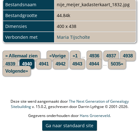
Bestandsnaam
nije_meijer_kadasterkaart_1832.jpg
Bestandgrootte
44.84k
Dimensies
400 x 438
Verbonden met
Maria Tijscholte
» Allemaal zien
«Vorige
«1
...
4936
4937
4938
4939
4940
4941
4942
4943
4944
...
5035»
Volgende»
Deze site werd aangemaakt door
The Next Generation of Genealogy
Sitebuilding
v. 15.0.2, geschreven door Darrin Lythgoe © 2001-2026.
Gegevens onderhouden door
Hans Groeneveld
.
Ga naar standaard site