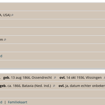
A, USA)
am
ld
,
geb.
13 aug 1866, Ossendrecht
ovl.
14 okt 1936, Vlissingen
geb.
ca. 1866, Batavia (Ned. Ind.)
ovl.
Ja, datum echter onbek
ad
|
Familiekaart