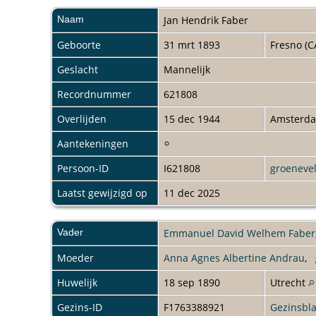
Naam
Jan Hendrik
Faber
Geboorte
31 mrt 1893
Fresno (C
Geslacht
Mannelijk
Recordnummer
621808
Overlijden
15 dec 1944
Amsterd
Aantekeningen
Persoon-ID
I621808
groeneve
Laatst gewijzigd op
11 dec 2025
Vader
Emmanuel David Welhem Faber
Moeder
Anna Agnes Albertine Andrau
,
Huwelijk
18 sep 1890
Utrecht
Gezins-ID
F1763388921
Gezinsbl