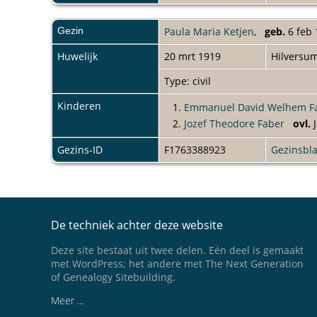
Gezin
Paula Maria Ketjen
,
geb.
6 feb
Huwelijk
20 mrt 1919
Hilversu
Type: civil
Kinderen
1.
Emmanuel David Welhem F
2.
Jozef Theodore Faber
ovl.
J
Gezins-ID
F1763388923
Gezinsbl
De techniek achter deze website
Deze site bestaat uit twee delen. Eén deel is gemaakt
met WordPress; het andere met The Next Generation
of Genealogy Sitebuilding.
Meer ...