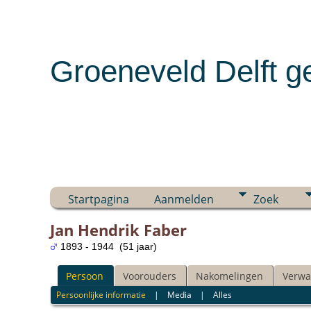
Groeneveld Delft g
Startpagina
Aanmelden
Zoek
Jan Hendrik Faber
1893 - 1944 (51 jaar)
Persoon
Voorouders
Nakomelingen
Verwa
Persoonlijke informatie
|
Media
|
Alles