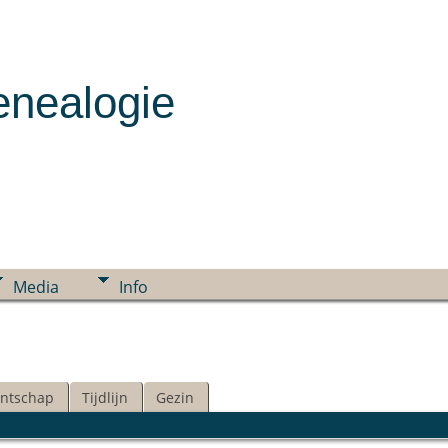
enealogie
Media
Info
ntschap
Tijdlijn
Gezin