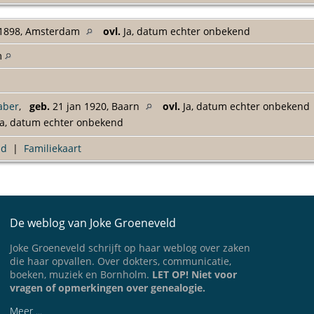
 1898, Amsterdam
ovl.
Ja, datum echter onbekend
m
aber
,
geb.
21 jan 1920, Baarn
ovl.
Ja, datum echter onbekend
a, datum echter onbekend
ad
|
Familiekaart
De weblog van Joke Groeneveld
Joke Groeneveld schrijft op haar weblog over zaken
die haar opvallen. Over dokters, communicatie,
boeken, muziek en Bornholm.
LET OP! Niet voor
vragen of opmerkingen over genealogie.
Meer ...