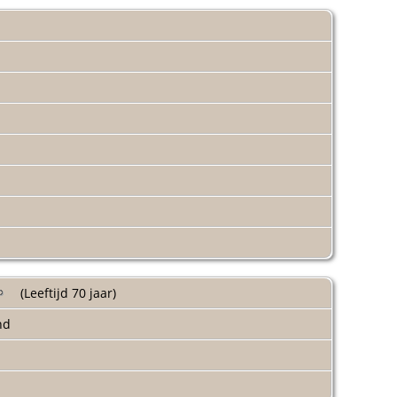
(Leeftijd 70 jaar)
end