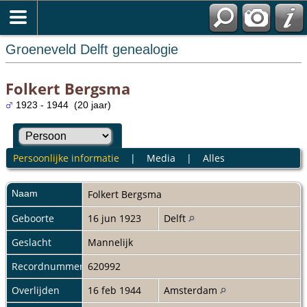
Groeneveld Delft genealogie
Folkert Bergsma
1923 - 1944 (20 jaar)
Persoonlijke informatie
|
Media
|
Alles
Naam
Folkert
Bergsma
Geboorte
16 jun 1923
Delft
Geslacht
Mannelijk
Recordnummer
620992
Overlijden
16 feb 1944
Amsterdam