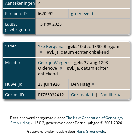
Aantekeningen
Persoon-ID
I620992
groeneveld
Laatst
13 nov 2025
gewijzigd op
Vader
Yke Bergsma
,
geb.
10 dec 1890, Bergum
ovl.
Ja, datum echter onbekend
Moeder
Geertje Wiegers
,
geb.
27 aug 1893,
Oldehove
ovl.
Ja, datum echter
onbekend
Huwelijk
28 jul 1920
Den Haag
Gezins-ID
F1763032412
Gezinsblad
|
Familiekaart
Deze site werd aangemaakt door
The Next Generation of Genealogy
Sitebuilding
v. 15.0.2, geschreven door Darrin Lythgoe © 2001-2026.
Gegevens onderhouden door
Hans Groeneveld
.