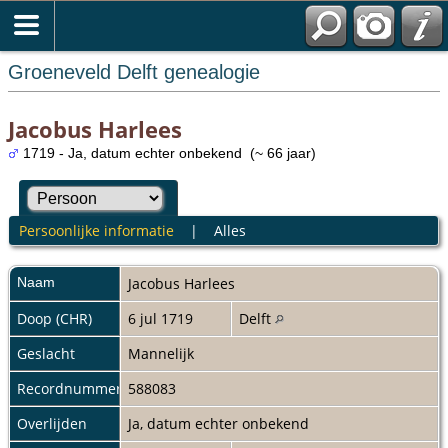
Groeneveld Delft genealogie
Jacobus Harlees
1719 - Ja, datum echter onbekend (~ 66 jaar)
Persoonlijke informatie
|
Alles
Naam
Jacobus
Harlees
Doop (CHR)
6 jul 1719
Delft
Geslacht
Mannelijk
Recordnummer
588083
Overlijden
Ja, datum echter onbekend