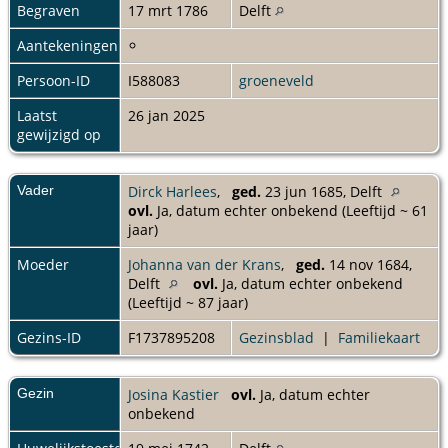
Begraven
17 mrt 1786
Delft
Aantekeningen
Persoon-ID
I588083
groeneveld
Laatst
26 jan 2025
gewijzigd op
Vader
Dirck Harlees
,
ged.
23 jun 1685, Delft
ovl.
Ja, datum echter onbekend (Leeftijd ~ 61
jaar)
Moeder
Johanna van der Krans
,
ged.
14 nov 1684,
Delft
ovl.
Ja, datum echter onbekend
(Leeftijd ~ 87 jaar)
Gezins-ID
F1737895208
Gezinsblad
|
Familiekaart
Gezin
Josina Kastier
ovl.
Ja, datum echter
onbekend