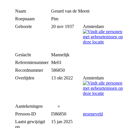
Naam
Gerard
van de Meent
Roepnaam
Pim
Geboorte
20 nov 1937
Amsterdam
Geslacht
Mannelijk
Referentienummer
Me01
Recordnummer
586850
Overlijden
13 okt 2022
Amsterdam
Aantekeningen
Persoon-ID
I586850
groeneveld
Laatst gewijzigd
15 jan 2025
op