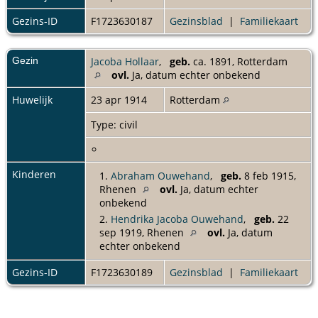
Gezins-ID
F1723630187
Gezinsblad
|
Familiekaart
Gezin
Jacoba Hollaar
,
geb.
ca. 1891, Rotterdam
ovl.
Ja, datum echter onbekend
Huwelijk
23 apr 1914
Rotterdam
Type: civil
Kinderen
1.
Abraham Ouwehand
,
geb.
8 feb 1915,
Rhenen
ovl.
Ja, datum echter
onbekend
2.
Hendrika Jacoba Ouwehand
,
geb.
22
sep 1919, Rhenen
ovl.
Ja, datum
echter onbekend
Gezins-ID
F1723630189
Gezinsblad
|
Familiekaart