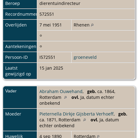
Beroep
dierentuindirecteur
Recordnummer
572551
Overlijden
7 mei 1951
Rhenen
Aantekeningen
Persoon-ID
I572551
groeneveld
Laatst
15 jan 2025
gewijzigd op
Vader
Abraham Ouwehand
,
geb.
ca. 1864,
Rotterdam
ovl.
Ja, datum echter
onbekend
Moeder
Pieternella Dirkje Gijsberta Verhoeff
,
geb.
ca. 1871, Rotterdam
ovl.
Ja, datum
echter onbekend
Huwelijk
4 sep 1890
Rotterdam