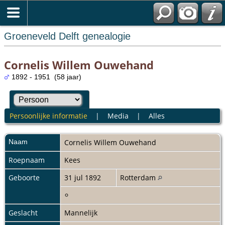
Groeneveld Delft genealogie
Cornelis Willem Ouwehand
1892 - 1951 (58 jaar)
Persoonlijke informatie
|
Media
|
Alles
Naam
Cornelis Willem
Ouwehand
Roepnaam
Kees
Geboorte
31 jul 1892
Rotterdam
Geslacht
Mannelijk