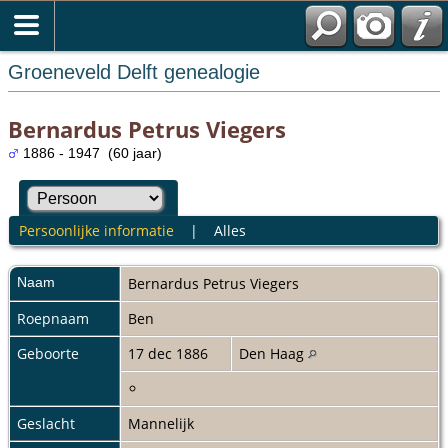
Groeneveld Delft genealogie
Bernardus Petrus Viegers
1886 - 1947 (60 jaar)
Persoonlijke informatie
|
Alles
Naam
Bernardus Petrus
Viegers
Roepnaam
Ben
Geboorte
17 dec 1886
Den Haag
Geslacht
Mannelijk