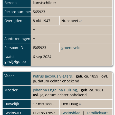
Beroep
kunstschilder
Recordnummer
565923
Overlijden
8 okt 1947
Nunspeet
Aantekeningen
Persoon-ID
I565923
groeneveld
Laatst
6 sep 2024
gewijzigd op
Vader
Petrus Jacobus Viegers
,
geb.
ca. 1859
ovl.
Ja, datum echter onbekend
Moeder
Johanna Engelina Hulzing
,
geb.
ca. 1861
ovl.
Ja, datum echter onbekend
Huwelijk
17 mrt 1886
Den Haag
Gezins-ID
F1718537892
Gezinsblad
|
Familiekaart