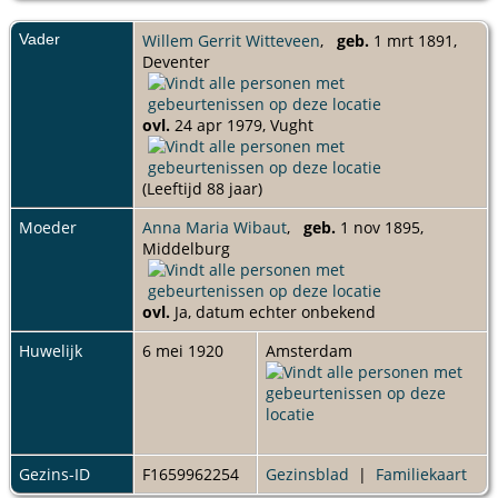
Vader
Willem Gerrit Witteveen
,
geb.
1 mrt 1891,
Deventer
ovl.
24 apr 1979, Vught
(Leeftijd 88 jaar)
Moeder
Anna Maria Wibaut
,
geb.
1 nov 1895,
Middelburg
ovl.
Ja, datum echter onbekend
Huwelijk
6 mei 1920
Amsterdam
Gezins-ID
F1659962254
Gezinsblad
|
Familiekaart