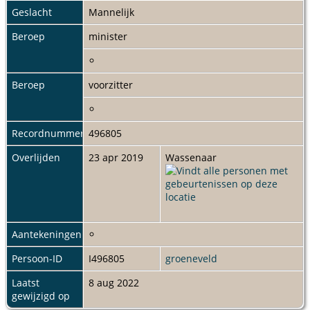
Geslacht
Mannelijk
Beroep
minister
Beroep
voorzitter
Recordnummer
496805
Overlijden
23 apr 2019
Wassenaar
Aantekeningen
Persoon-ID
I496805
groeneveld
Laatst
8 aug 2022
gewijzigd op