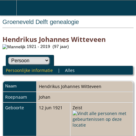
Groeneveld Delft genealogie
Hendrikus Johannes Witteveen
1921 - 2019 (97 jaar)
Persoonlijke informatie
|
Alles
Naam
Hendrikus Johannes
Witteveen
Roepnaam
Johan
Geboorte
12 jun 1921
Zeist