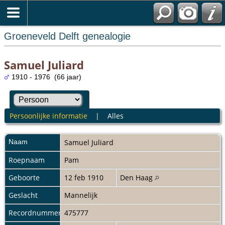
Groeneveld Delft genealogie
Samuel Juliard
1910 - 1976 (66 jaar)
Persoonlijke informatie
|
Alles
Naam
Samuel
Juliard
Roepnaam
Pam
Geboorte
12 feb 1910
Den Haag
Geslacht
Mannelijk
Recordnummer
475777