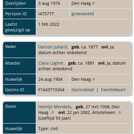
Overlijden
3 aug 1976
Den Haag
Persoon-ID
I475777
groeneveld
Laatst
1 feb 2022
gewijzigd op
Vader
Gerson Juliard
,
geb.
ca. 1877
ovl.
Ja,
datum echter onbekend
Moeder
Clara Logher
,
geb.
ca. 1881
ovl.
Ja, datum
echter onbekend
Huwelijk
24 aug 1904
Den Haag
Gezins-ID
F1643719264
Gezinsblad
|
Familiekaart
Gezin
Heintje Mendels
,
geb.
27 mrt 1908, Den
Haag
ovl.
22 jan 2002, Amstelveen
(Leeftijd 93 jaar)
Huwelijk
Type: civil