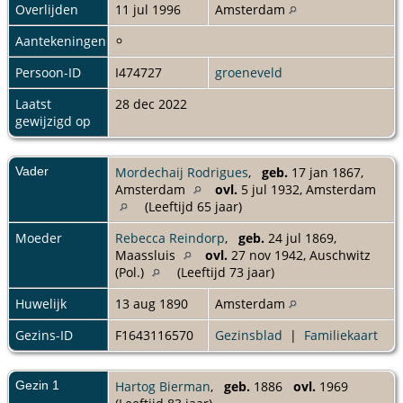
Overlijden
11 jul 1996
Amsterdam
Aantekeningen
Persoon-ID
I474727
groeneveld
Laatst
28 dec 2022
gewijzigd op
Vader
Mordechaij Rodrigues
,
geb.
17 jan 1867,
Amsterdam
ovl.
5 jul 1932, Amsterdam
(Leeftijd 65 jaar)
Moeder
Rebecca Reindorp
,
geb.
24 jul 1869,
Maassluis
ovl.
27 nov 1942, Auschwitz
(Pol.)
(Leeftijd 73 jaar)
Huwelijk
13 aug 1890
Amsterdam
Gezins-ID
F1643116570
Gezinsblad
|
Familiekaart
Gezin 1
Hartog Bierman
,
geb.
1886
ovl.
1969