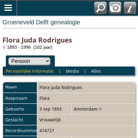
Groeneveld Delft genealogie
Flora Juda Rodrigues
1893 - 1996 (102 jaar)
Persoonlijke informatie
|
Media
|
Alles
Naam
Flora Juda
Rodrigues
Roepnaam
Flora
Geboorte
3 sep 1893
Amsterdam
Geslacht
Vrouwelijk
Recordnummer
474727