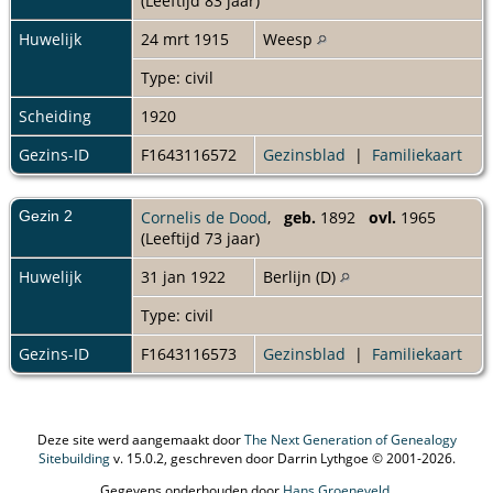
(Leeftijd 83 jaar)
Huwelijk
24 mrt 1915
Weesp
Type: civil
Scheiding
1920
Gezins-ID
F1643116572
Gezinsblad
|
Familiekaart
Gezin 2
Cornelis de Dood
,
geb.
1892
ovl.
1965
(Leeftijd 73 jaar)
Huwelijk
31 jan 1922
Berlijn (D)
Type: civil
Gezins-ID
F1643116573
Gezinsblad
|
Familiekaart
Deze site werd aangemaakt door
The Next Generation of Genealogy
Sitebuilding
v. 15.0.2, geschreven door Darrin Lythgoe © 2001-2026.
Gegevens onderhouden door
Hans Groeneveld
.