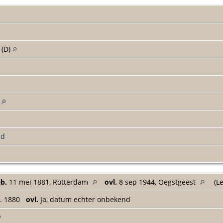
 (D)
n
ld
b.
11 mei 1881, Rotterdam
ovl.
8 sep 1944, Oegstgeest
(Le
. 1880
ovl.
Ja, datum echter onbekend