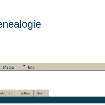
enealogie
Media
Info
ntschap
Tijdlijn
Gezin