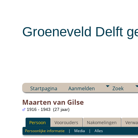
Groeneveld Delft g
Startpagina
Aanmelden
Zoek
Maarten van Gilse
1916 - 1943 (27 jaar)
Persoon
Voorouders
Nakomelingen
Verwa
Persoonlijke informatie
|
Media
|
Alles