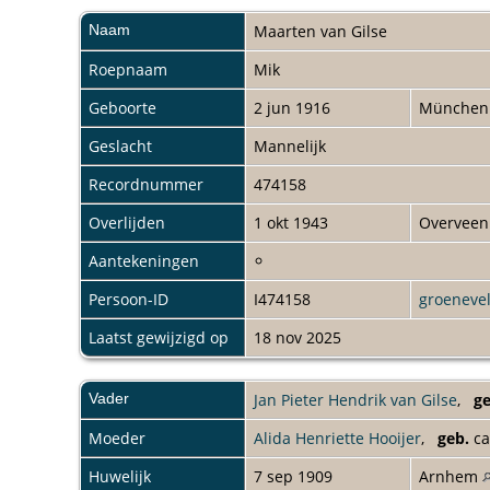
Naam
Maarten
van Gilse
Roepnaam
Mik
Geboorte
2 jun 1916
München
Geslacht
Mannelijk
Recordnummer
474158
Overlijden
1 okt 1943
Overvee
Aantekeningen
Persoon-ID
I474158
groeneve
Laatst gewijzigd op
18 nov 2025
Vader
Jan Pieter Hendrik van Gilse
,
ge
Moeder
Alida Henriette Hooijer
,
geb.
ca
Huwelijk
7 sep 1909
Arnhem