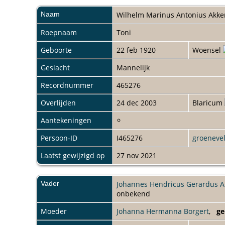
Naam
Wilhelm Marinus Antonius
Akk
Roepnaam
Toni
Geboorte
22 feb 1920
Woensel
Geslacht
Mannelijk
Recordnummer
465276
Overlijden
24 dec 2003
Blaricum
Aantekeningen
Persoon-ID
I465276
groeneve
Laatst gewijzigd op
27 nov 2021
Vader
Johannes Hendricus Gerardus 
onbekend
Moeder
Johanna Hermanna Borgert
,
ge