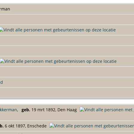
erman
ld
Akkerman
,
geb.
19 mrt 1892, Den Haag
b.
6 okt 1897, Enschede