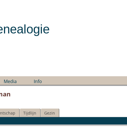
enealogie
Media
Info
man
ntschap
Tijdlijn
Gezin