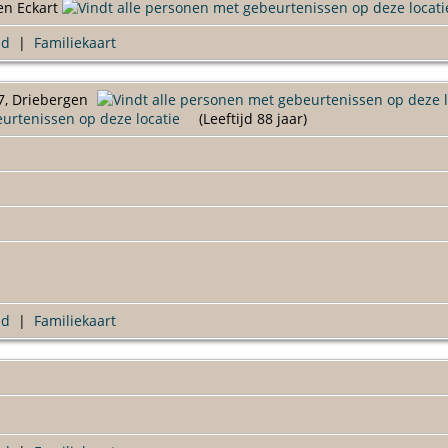
en Eckart
ad
|
Familiekaart
7, Driebergen
(Leeftijd 88 jaar)
ad
|
Familiekaart