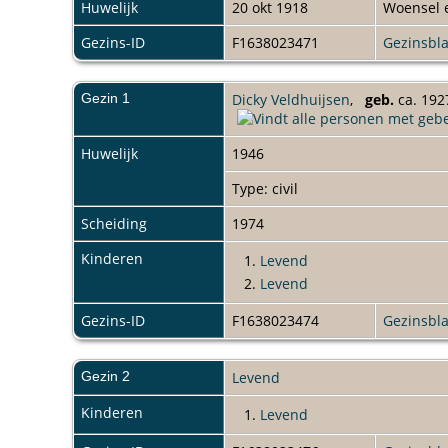
Huwelijk
20 okt 1918
Woensel 
Gezins-ID
F1638023471
Gezinsbl
Gezin 1
Dicky Veldhuijsen
,
geb.
ca. 192
Huwelijk
1946
Type: civil
Scheiding
1974
Kinderen
1.
Levend
2.
Levend
Gezins-ID
F1638023474
Gezinsbl
Gezin 2
Levend
Kinderen
1.
Levend