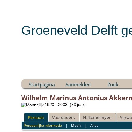
Groeneveld Delft g
Startpagina
Aanmelden
Zoek
Wilhelm Marinus Antonius Akker
1920 - 2003 (83 jaar)
Persoon
Voorouders
Nakomelingen
Verwa
Persoonlijke informatie
|
Media
|
Alles