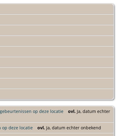
ovl.
Ja, datum echter
ovl.
Ja, datum echter onbekend