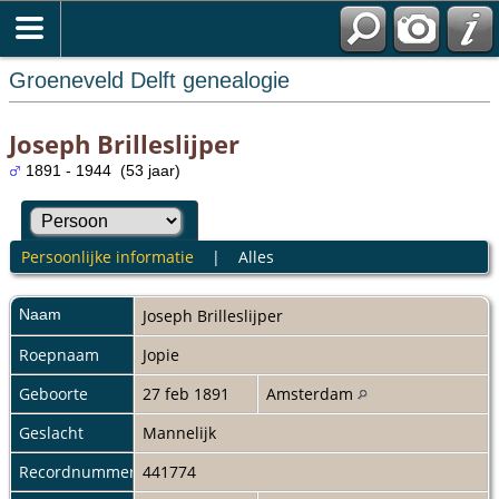
Groeneveld Delft genealogie
Joseph Brilleslijper
1891 - 1944 (53 jaar)
Persoonlijke informatie
|
Alles
Naam
Joseph
Brilleslijper
Roepnaam
Jopie
Geboorte
27 feb 1891
Amsterdam
Geslacht
Mannelijk
Recordnummer
441774