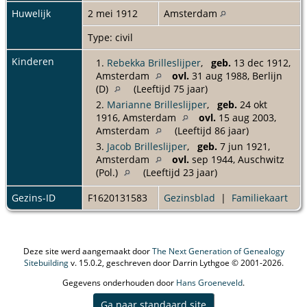
Huwelijk
2 mei 1912
Amsterdam
Type: civil
Kinderen
1.
Rebekka Brilleslijper
,
geb.
13 dec 1912,
Amsterdam
ovl.
31 aug 1988, Berlijn
(D)
(Leeftijd 75 jaar)
2.
Marianne Brilleslijper
,
geb.
24 okt
1916, Amsterdam
ovl.
15 aug 2003,
Amsterdam
(Leeftijd 86 jaar)
3.
Jacob Brilleslijper
,
geb.
7 jun 1921,
Amsterdam
ovl.
sep 1944, Auschwitz
(Pol.)
(Leeftijd 23 jaar)
Gezins-ID
F1620131583
Gezinsblad
|
Familiekaart
Deze site werd aangemaakt door
The Next Generation of Genealogy
Sitebuilding
v. 15.0.2, geschreven door Darrin Lythgoe © 2001-2026.
Gegevens onderhouden door
Hans Groeneveld
.
Ga naar standaard site