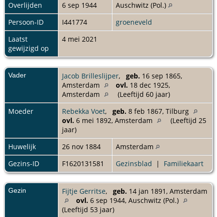
Overlijden
6 sep 1944
Auschwitz (Pol.)
Persoon-ID
I441774
groeneveld
Laatst
4 mei 2021
gewijzigd op
Vader
Jacob Brilleslijper
,
geb.
16 sep 1865,
Amsterdam
ovl.
18 dec 1925,
Amsterdam
(Leeftijd 60 jaar)
Moeder
Rebekka Voet
,
geb.
8 feb 1867, Tilburg
ovl.
6 mei 1892, Amsterdam
(Leeftijd 25
jaar)
Huwelijk
26 nov 1884
Amsterdam
Gezins-ID
F1620131581
Gezinsblad
|
Familiekaart
Gezin
Fijtje Gerritse
,
geb.
14 jan 1891, Amsterdam
ovl.
6 sep 1944, Auschwitz (Pol.)
(Leeftijd 53 jaar)