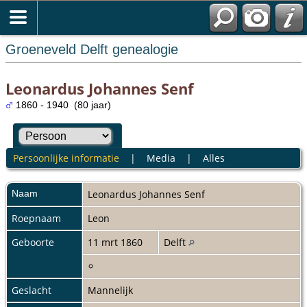
Groeneveld Delft genealogie
Leonardus Johannes Senf
1860 - 1940 (80 jaar)
Persoonlijke informatie
|
Media
|
Alles
Naam
Leonardus Johannes
Senf
Roepnaam
Leon
Geboorte
11 mrt 1860
Delft
Geslacht
Mannelijk