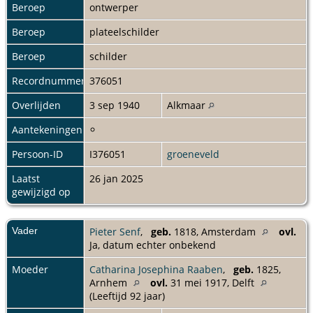
Beroep
ontwerper
Beroep
plateelschilder
Beroep
schilder
Recordnummer
376051
Overlijden
3 sep 1940
Alkmaar
Aantekeningen
Persoon-ID
I376051
groeneveld
Laatst
26 jan 2025
gewijzigd op
Vader
Pieter Senf
,
geb.
1818, Amsterdam
ovl.
Ja, datum echter onbekend
Moeder
Catharina Josephina Raaben
,
geb.
1825,
Arnhem
ovl.
31 mei 1917, Delft
(Leeftijd 92 jaar)