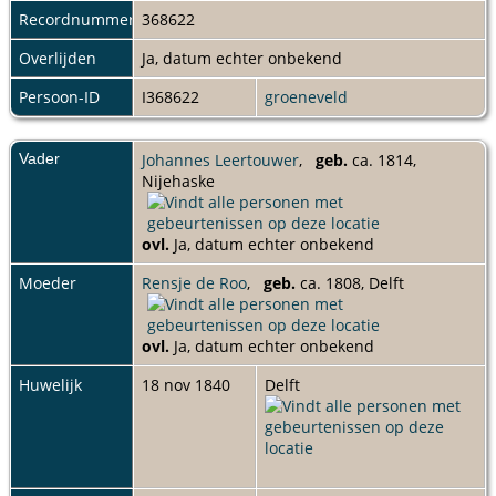
Recordnummer
368622
Overlijden
Ja, datum echter onbekend
Persoon-ID
I368622
groeneveld
Vader
Johannes Leertouwer
,
geb.
ca. 1814,
Nijehaske
ovl.
Ja, datum echter onbekend
Moeder
Rensje de Roo
,
geb.
ca. 1808, Delft
ovl.
Ja, datum echter onbekend
Huwelijk
18 nov 1840
Delft