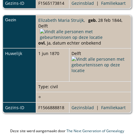
Gezins-ID
F1565173814
Gezinsblad
|
Familiekaart
Gezin
Elizabeth Maria Struijk
,
geb.
28 feb 1844,
Delft
ovl.
Ja, datum echter onbekend
Huwelijk
1 jun 1870
Delft
Type: civil
Gezins-ID
F1566888818
Gezinsblad
|
Familiekaart
Deze site werd aangemaakt door
The Next Generation of Genealogy