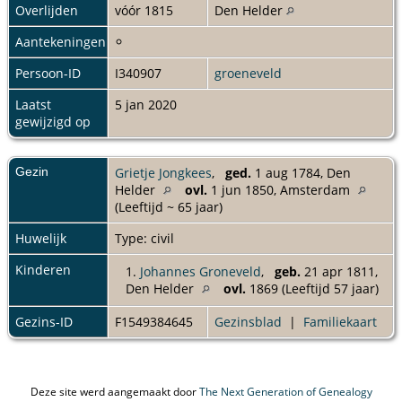
Overlijden
vóór 1815
Den Helder
Aantekeningen
Persoon-ID
I340907
groeneveld
Laatst
5 jan 2020
gewijzigd op
Gezin
Grietje Jongkees
,
ged.
1 aug 1784, Den
Helder
ovl.
1 jun 1850, Amsterdam
(Leeftijd ~ 65 jaar)
Huwelijk
Type: civil
Kinderen
1.
Johannes Groneveld
,
geb.
21 apr 1811,
Den Helder
ovl.
1869 (Leeftijd 57 jaar)
Gezins-ID
F1549384645
Gezinsblad
|
Familiekaart
Deze site werd aangemaakt door
The Next Generation of Genealogy