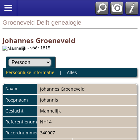
Groeneveld Delft genealogie
Johannes Groeneveld
- vóór 1815
Persoonlijke informatie
|
Alles
Naam
Johannes
Groeneveld
Roepnaam
Johannis
Geslacht
Mannelijk
Referentienummer
NH14
Recordnummer
340907