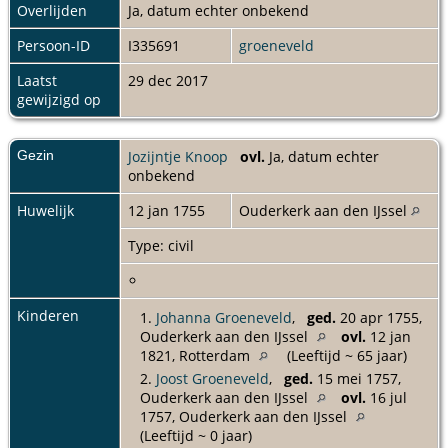
Overlijden
Ja, datum echter onbekend
Persoon-ID
I335691
groeneveld
Laatst
29 dec 2017
gewijzigd op
Gezin
Jozijntje Knoop
ovl.
Ja, datum echter
onbekend
Huwelijk
12 jan 1755
Ouderkerk aan den IJssel
Type: civil
Kinderen
1.
Johanna Groeneveld
,
ged.
20 apr 1755,
Ouderkerk aan den IJssel
ovl.
12 jan
1821, Rotterdam
(Leeftijd ~ 65 jaar)
2.
Joost Groeneveld
,
ged.
15 mei 1757,
Ouderkerk aan den IJssel
ovl.
16 jul
1757, Ouderkerk aan den IJssel
(Leeftijd ~ 0 jaar)