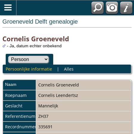
Groeneveld Delft genealogie
Cornelis Groeneveld
- Ja, datum echter onbekend
Persoonlijke informatie
|
Alles
Naam
Cornelis
Groeneveld
Roepnaam
Cornelis Leendertsz
Geslacht
Mannelijk
Referentienummer
ZH37
Recordnummer
335691