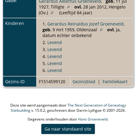
Gezin
Gerardus Albertus Groeneveld
,
geb.
11 jul
1927, Tilligte
ovl.
28 jan 2012, Hengelo
(Ov.)
(Leeftijd 84 jaar)
Kinderen
1.
Gerardus Reinaldus Jozef Groeneveld
,
geb.
9 mrt 1959, Oldenzaal
ovl.
Ja,
datum echter onbekend
2.
Levend
3.
Levend
4.
Levend
5.
Levend
6.
Levend
Gezins-ID
F1514599120
Gezinsblad
|
Familiekaart
Deze site werd aangemaakt door
The Next Generation of Genealogy
Sitebuilding
v. 15.0.2, geschreven door Darrin Lythgoe © 2001-2026.
Gegevens onderhouden door
Hans Groeneveld
.
Ga naar standaard site