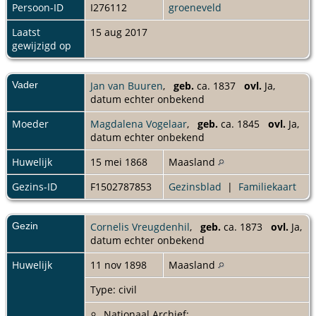
Persoon-ID
I276112
groeneveld
Laatst
15 aug 2017
gewijzigd op
Vader
Jan van Buuren
,
geb.
ca. 1837
ovl.
Ja,
datum echter onbekend
Moeder
Magdalena Vogelaar
,
geb.
ca. 1845
ovl.
Ja,
datum echter onbekend
Huwelijk
15 mei 1868
Maasland
Gezins-ID
F1502787853
Gezinsblad
|
Familiekaart
Gezin
Cornelis Vreugdenhil
,
geb.
ca. 1873
ovl.
Ja,
datum echter onbekend
Huwelijk
11 nov 1898
Maasland
Type: civil
Nationaal Archief: