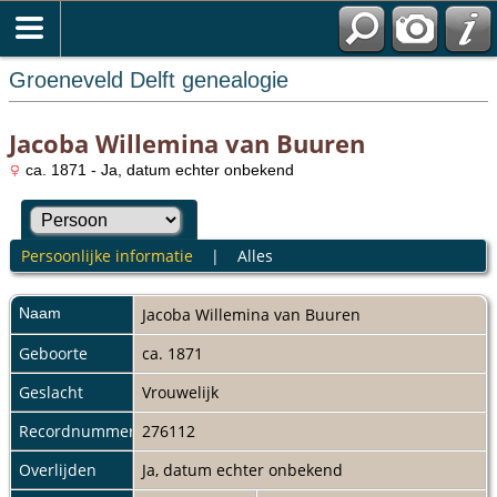
Groeneveld Delft genealogie
Jacoba Willemina van Buuren
ca. 1871 - Ja, datum echter onbekend
Persoonlijke informatie
|
Alles
Naam
Jacoba Willemina
van Buuren
Geboorte
ca. 1871
Geslacht
Vrouwelijk
Recordnummer
276112
Overlijden
Ja, datum echter onbekend