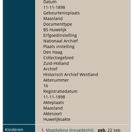
Datum
11-11-1898
Gebeurtenisplaats
Maasland
Documenttype
BS Huwelijk
Erfgoedinstelling
Nationaal Archief
Plaats instelling
Den Haag
Collectiegebied
Zuid-Holland
Archief
Historisch Archief Westland
Aktenummer
16
Registratiedatum
11-11-1898
Akteplaats
Maasland
Aktesoort
Huwelijksakte
Kinderen
1.
Magdalena Vreugdenhil
,
geb.
22 sep