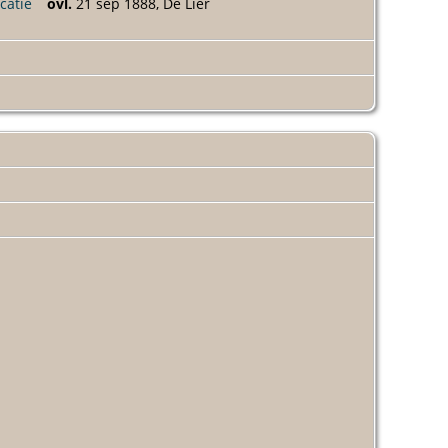
ovl.
21 sep 1888, De Lier