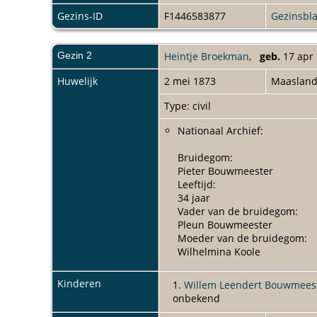
Bruid:
Gezins-ID
F1446583877
Gezinsbl
Maria Keijzer
Leeftijd:
29 jaar
Gezin 2
Heintje Broekman
,
geb.
17 apr 
Vader van de bruid:
Dirk Keijzer
Huwelijk
2 mei 1873
Maaslan
Moeder van de bruid:
Adriana Schaef
Type: civil
Nationaal Archief:
Gebeurtenis:
Huwelijk
Bruidegom:
Datum:
Pieter Bouwmeester
woensdag 15 mei 1867
Leeftijd:
Gebeurtenisplaats:
34 jaar
Maasland
Vader van de bruidegom:
Plaats instelling:
Pleun Bouwmeester
Naaldwijk
Moeder van de bruidegom:
Collectiegebied:
Wilhelmina Koole
Zuid-Holland
Archief:
Bruid:
Historisch Archief Westland
Kinderen
1.
Willem Leendert Bouwmees
Heintje Broekman
Aktenummer:
onbekend
Leeftijd:
6