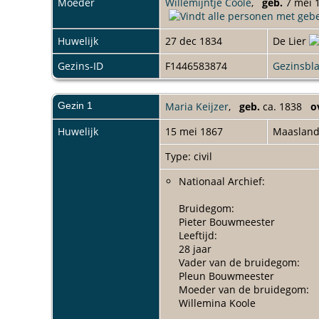
Moeder
Willemijntje Coole
,
geb.
7 mei 1
9 oktober 1838
Akteplaats:
De Lier
Huwelijk
27 dec 1834
De Lier
Aktesoort:
Geboorteakte
Gezins-ID
F1446583874
Gezinsbl
Gezin 1
Maria Keijzer
,
geb.
ca. 1838
o
Huwelijk
15 mei 1867
Maaslan
Type: civil
Nationaal Archief:
Bruidegom:
Pieter Bouwmeester
Leeftijd:
28 jaar
Vader van de bruidegom:
Pleun Bouwmeester
Moeder van de bruidegom:
Willemina Koole