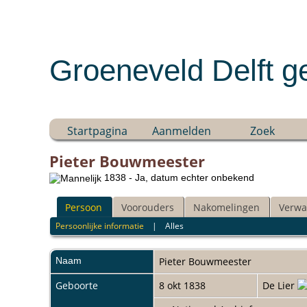
Groeneveld Delft g
Startpagina
Aanmelden
Zoek
Pieter Bouwmeester
1838 - Ja, datum echter onbekend
Persoon
Voorouders
Nakomelingen
Verwa
Persoonlijke informatie
|
Alles
Naam
Pieter
Bouwmeester
Geboorte
8 okt 1838
De Lier