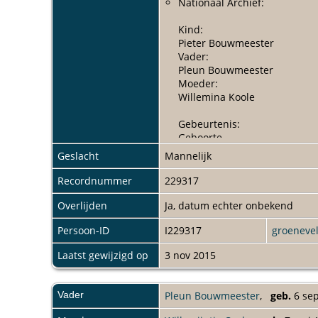
Nationaal Archief:
Kind:
Pieter Bouwmeester
Vader:
Pleun Bouwmeester
Moeder:
Willemina Koole
Gebeurtenis:
Geboorte
Datum:
Geslacht
Mannelijk
maandag 8 oktober 1838
Gebeurtenisplaats:
Recordnummer
229317
De Lier
Plaats instelling:
Overlijden
Ja, datum echter onbekend
Naaldwijk
Persoon-ID
I229317
groeneve
Collectiegebied:
Zuid-Holland
Laatst gewijzigd op
3 nov 2015
Archief:
Historisch Archief Westland
Aktenummer:
Vader
Pleun Bouwmeester
,
geb.
6 sep
25
Registratiedatum: