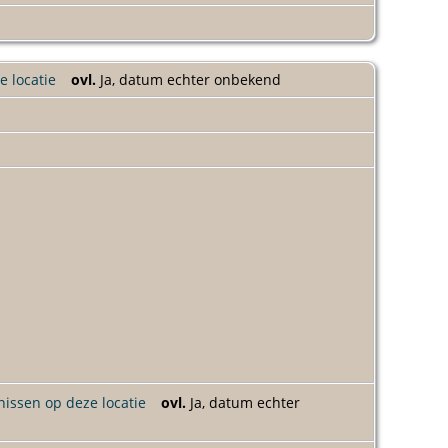
ovl.
Ja, datum echter onbekend
ovl.
Ja, datum echter