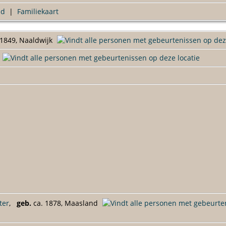
ad
|
Familiekaart
1849, Naaldwijk
d
ter
,
geb.
ca. 1878, Maasland