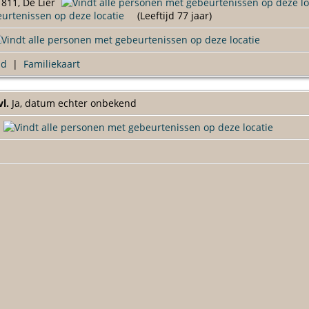
811, De Lier
(Leeftijd 77 jaar)
ad
|
Familiekaart
vl.
Ja, datum echter onbekend
d