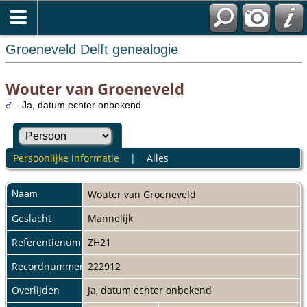
Groeneveld Delft genealogie
Wouter van Groeneveld
- Ja, datum echter onbekend
Persoonlijke informatie
|
Alles
Naam
Wouter
van Groeneveld
Geslacht
Mannelijk
Referentienummer
ZH21
Recordnummer
222912
Overlijden
Ja, datum echter onbekend