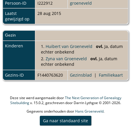
Persoon-ID
I222912
groeneveld
Laatst
28 aug 2015
gewijzigd op
Gezin
Kinderen
1.
Huibert van Groeneveld
ovl.
Ja, datum
echter onbekend
2.
Zyna van Groeneveld
ovl.
Ja, datum
echter onbekend
Gezins-ID
F1440763620
Gezinsblad
|
Familiekaart
Deze site werd aangemaakt door
The Next Generation of Genealogy
Sitebuilding
v. 15.0.2, geschreven door Darrin Lythgoe © 2001-2026.
Gegevens onderhouden door
Hans Groeneveld
.
Ga naar standaard site