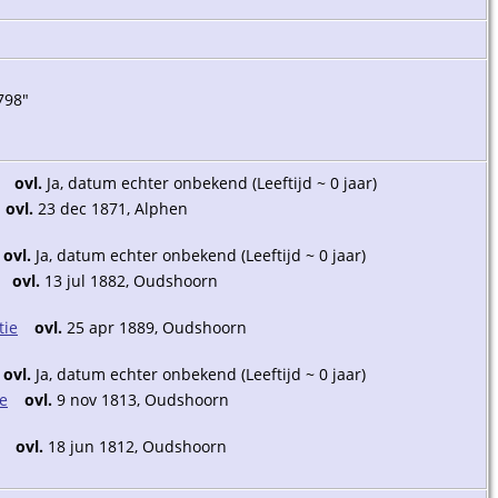
17
798"
ovl.
Ja, datum echter onbekend (Leeftijd ~ 0 jaar)
ovl.
23 dec 1871, Alphen
ovl.
Ja, datum echter onbekend (Leeftijd ~ 0 jaar)
ovl.
13 jul 1882, Oudshoorn
ovl.
25 apr 1889, Oudshoorn
ovl.
Ja, datum echter onbekend (Leeftijd ~ 0 jaar)
ovl.
9 nov 1813, Oudshoorn
ovl.
18 jun 1812, Oudshoorn