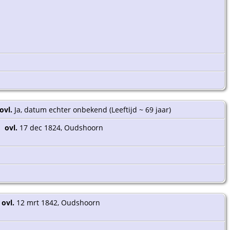
ovl.
Ja, datum echter onbekend (Leeftijd ~ 69 jaar)
ovl.
17 dec 1824, Oudshoorn
ovl.
12 mrt 1842, Oudshoorn