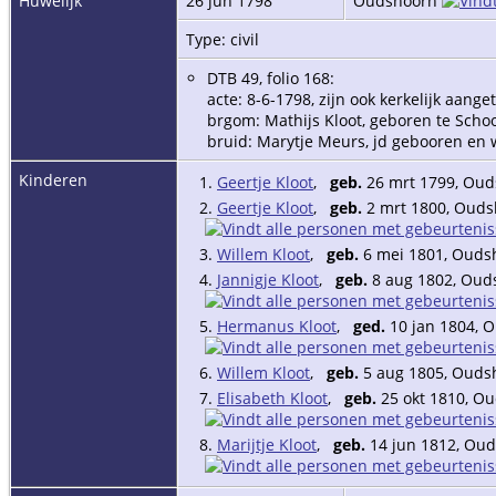
Huwelijk
26 jun 1798
Oudshoorn
Opmerkingen: Oudshoorn
Type: civil
Soort akte: Akte van overlijden
Gemeente: Oudshoorn
DTB 49, folio 168:
Toegangsnummer: 113.1.06 Archief van
acte: 8-6-1798, zijn ook kerkelijk aan
Inventarisnummer: 59
brgom: Mathijs Kloot, geboren te Sch
bruid: Marytje Meurs, jd gebooren en
Kinderen
1.
Geertje Kloot
,
geb.
26 mrt 1799, Ou
2.
Geertje Kloot
,
geb.
2 mrt 1800, Oud
3.
Willem Kloot
,
geb.
6 mei 1801, Oud
4.
Jannigje Kloot
,
geb.
8 aug 1802, Ou
5.
Hermanus Kloot
,
ged.
10 jan 1804, 
6.
Willem Kloot
,
geb.
5 aug 1805, Oud
7.
Elisabeth Kloot
,
geb.
25 okt 1810, O
8.
Marijtje Kloot
,
geb.
14 jun 1812, Ou