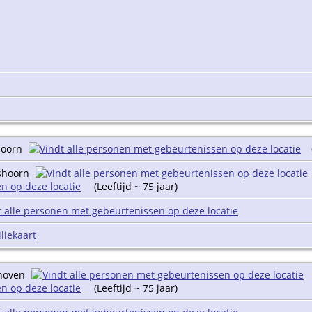
hoorn
shoorn
(Leeftijd ~ 75 jaar)
liekaart
nhoven
(Leeftijd ~ 75 jaar)