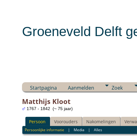
Groeneveld Delft g
Startpagina
Aanmelden
Zoek
Matthijs Kloot
1767 - 1842 (~ 75 jaar)
Persoon
Voorouders
Nakomelingen
Verwa
Persoonlijke informatie
|
Media
|
Alles