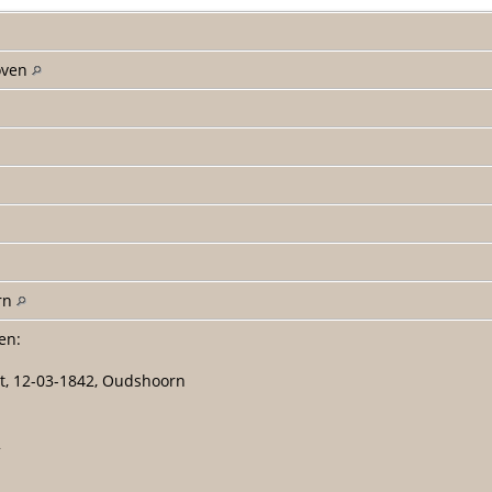
oven
rn
en:
ot, 12-03-1842, Oudshoorn
2