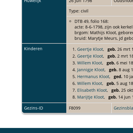
Huwelijk
26 jun 1798
Oudshoo
Aan de westkant waren vanaf
genoemd in 1630. Het bedrij
Type: civil
eigendomsoverdrachten, kwam
DTB 49, folio 168:
in deze familie. Na Cornelis
acte: 8-6-1798, zijn ook kerk
Pieter en Harmen waren de l
brgom: Mathijs Kloot, gebor
in het bedrijf in 1808 aan ha
bruid: Marytje Meurs, jd ge
aanbehuwd tante Trijntje va
Matthijs Kloot werd omstree
Kinderen
1.
Geertje Kloot
,
geb.
26 mrt 
vestigde is niet precies bek
inschrijving of datum van be
2.
Geertje Kloot
,
geb.
2 mrt 1
Cornelis Leliveld en nabij 
3.
Willem Kloot
,
geb.
6 mei 1
dienst gekomen. Een jaar lat
4.
Jannigje Kloot
,
geb.
8 aug 
Kloot-Meurs tot stand, die z
5.
Hermanus Kloot
,
ged.
10 j
beperkte zijn activiteiten t
6.
Willem Kloot
,
geb.
5 aug 1
van zijn vader over.
7.
Elisabeth Kloot
,
geb.
25 ok
Van de meest noordelijke is 
8.
Marijtje Kloot
,
geb.
14 jun 
als onderpand voor de betalin
hetzelfde jaar, of misschien 
Gezins-ID
F8099
Gezinsbl
Na een aantal tussenliggende
een eeuw in eigendom van de 
eigendom had. Waarom Herman
Meer waarschijnlijk is het ech