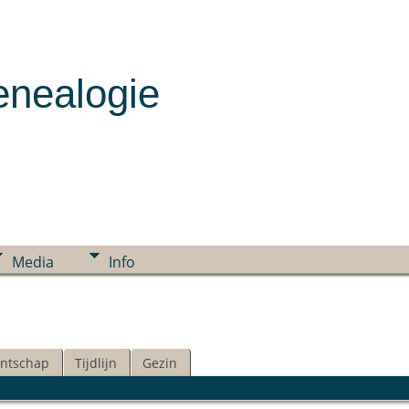
enealogie
Media
Info
ntschap
Tijdlijn
Gezin