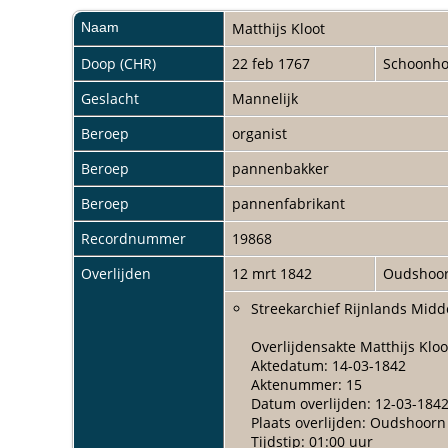
Naam
Matthijs
Kloot
Doop (CHR)
22 feb 1767
Schoonh
Geslacht
Mannelijk
Beroep
organist
Beroep
pannenbakker
Beroep
pannenfabrikant
Recordnummer
19868
Overlijden
12 mrt 1842
Oudshoo
Streekarchief Rijnlands Midd
Overlijdensakte Matthijs Klo
Aktedatum: 14-03-1842
Aktenummer: 15
Datum overlijden: 12-03-184
Plaats overlijden: Oudshoorn
Tijdstip: 01:00 uur