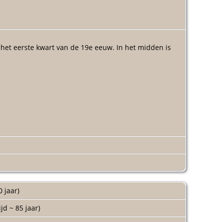
het eerste kwart van de 19e eeuw. In het midden is
-1786 benoemd op een jaarsalaris van ƒ 130,-. In de
oemd, maar zijn inschrijving of datum van belijdenis
en huize van Cornelis Leliveld en nabij de woning van
knemer in dienst gekomen. Een jaar later trouwde hij
0 jaar)
relatie Kloot-Meurs tot stand, die zes jaar later werd
or dit tweede huwelijk kwam Matthijs Kloot in het
ijd ~ 85 jaar)
 pannenfabriek (firma van Rijn en Kloot) stond