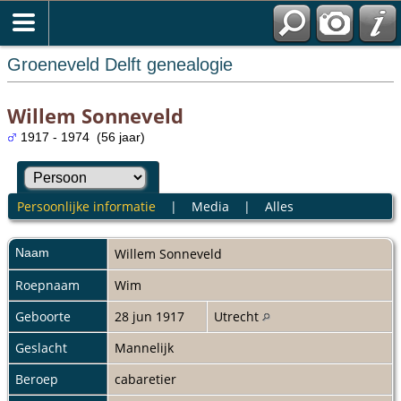
Groeneveld Delft genealogie
Willem Sonneveld
1917 - 1974 (56 jaar)
Persoonlijke informatie
|
Media
|
Alles
Naam
Willem
Sonneveld
Roepnaam
Wim
Geboorte
28 jun 1917
Utrecht
Geslacht
Mannelijk
Beroep
cabaretier