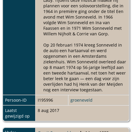
Lady. Tijdens deze musical maakte hij
plannen voor een solovoorstelling, die in
1964 in première ging onder de titel Een
avond met Wim Sonneveld. In 1966
volgde Wim Sonneveld en Ina van
Faassen en in 1971 Wim Sonneveld met
Willem Nijholt & Corrie van Gorp.
Op 20 februari 1974 kreeg Sonneveld in
de auto een hartaanval en werd
opgenomen in een Amsterdams
ziekenhuis. Wim Sonneveld overleed daar
op 8 maart 1974 op 56-jarige leeftijd aan
een tweede hartaanval, net toen het weer
beter leek te gaan — een dag voor zijn
overlijden had hij Henk van der Meijden
nog een interview toegestaan.
Persoon-ID
I195996
groeneveld
Laatst
8 aug 2017
gewijzigd op