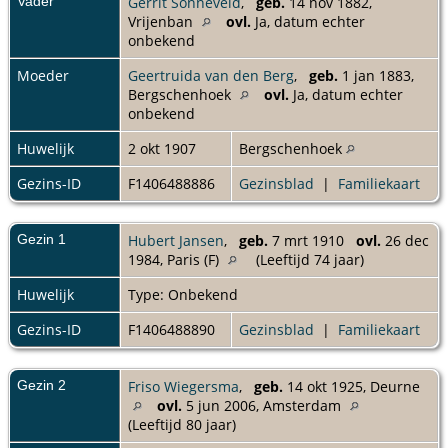
Vader
Gerrit Sonneveld
,
geb.
14 nov 1882,
Vrijenban
ovl.
Ja, datum echter
onbekend
Moeder
Geertruida van den Berg
,
geb.
1 jan 1883,
Bergschenhoek
ovl.
Ja, datum echter
onbekend
Huwelijk
2 okt 1907
Bergschenhoek
Gezins-ID
F1406488886
Gezinsblad
|
Familiekaart
Gezin 1
Hubert Jansen
,
geb.
7 mrt 1910
ovl.
26 dec
1984, Paris (F)
(Leeftijd 74 jaar)
Huwelijk
Type: Onbekend
Gezins-ID
F1406488890
Gezinsblad
|
Familiekaart
Gezin 2
Friso Wiegersma
,
geb.
14 okt 1925, Deurne
ovl.
5 jun 2006, Amsterdam
(Leeftijd 80 jaar)