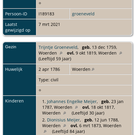
Persoon-ID
I189183
groeneveld
Laatst
7 mrt 2021
gewijzigd op
Gezin
Trijntje Groeneveld
,
geb.
13 dec 1759,
Woerden
ovl.
9 okt 1819, Woerden
(Leeftijd 59 jaar)
Huwelijk
2 apr 1786
Woerden
Type: civil
Kinderen
1.
Johannes Engelke Meijer
,
geb.
23 jan
1787, Woerden
ovl.
18 okt 1817,
Woerden
(Leeftijd 30 jaar)
2.
Dionisius Meijer
,
geb.
12 jun 1788,
Woerden
ovl.
6 mrt 1873, Woerden
(Leeftijd 84 jaar)