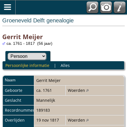
Groeneveld Delft genealogie
Gerrit Meijer
ca. 1761 - 1817 (56 jaar)
Persoonlijke informatie
|
Alles
Naam
Gerrit
Meijer
Geboorte
ca. 1761
Woerden
Geslacht
Mannelijk
Recordnummer
189183
Overlijden
19 nov 1817
Woerden