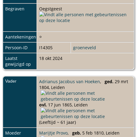
Begraven
Oegstgeest
Aantekeningen
Persoon-ID
I14305
groeneveld
Laatst
18 okt 2024
gewijzigd op
Vader
Adrianus Jacobus van Hoeken
,
ged.
29 mrt
1804, Leiden
ovl.
17 jun 1865, Leiden
(Leeftijd ~ 61 jaar)
Moeder
Marijtje Provo
,
geb.
5 feb 1810, Leiden