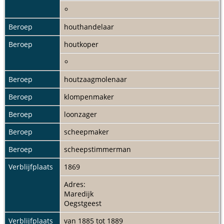
Beroep
houthandelaar
Beroep
houtkoper
Beroep
houtzaagmolenaar
Beroep
klompenmaker
Beroep
loonzager
Beroep
scheepmaker
Beroep
scheepstimmerman
Verblijfplaats
1869
Adres:
Maredijk
Oegstgeest
Verblijfplaats
van 1885 tot 1889