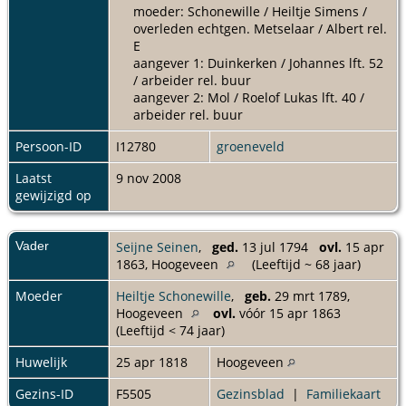
moeder: Schonewille / Heiltje Simens /
overleden echtgen. Metselaar / Albert rel.
E
aangever 1: Duinkerken / Johannes lft. 52
/ arbeider rel. buur
aangever 2: Mol / Roelof Lukas lft. 40 /
arbeider rel. buur
Persoon-ID
I12780
groeneveld
Laatst
9 nov 2008
gewijzigd op
Vader
Seijne Seinen
,
ged.
13 jul 1794
ovl.
15 apr
1863, Hoogeveen
(Leeftijd ~ 68 jaar)
Moeder
Heiltje Schonewille
,
geb.
29 mrt 1789,
Hoogeveen
ovl.
vóór 15 apr 1863
(Leeftijd < 74 jaar)
Huwelijk
25 apr 1818
Hoogeveen
Gezins-ID
F5505
Gezinsblad
|
Familiekaart