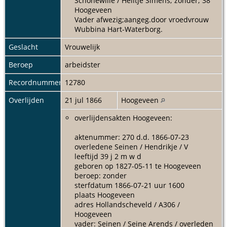
Schonewille / Heiltje Simens; zonder; 38
Hoogeveen
Vader afwezig;aangeg.door vroedvrouw
Wubbina Hart-Waterborg.
Geslacht
Vrouwelijk
Beroep
arbeidster
Recordnummer
12780
Overlijden
21 jul 1866
Hoogeveen
overlijdensakten Hoogeveen:
aktenummer: 270 d.d. 1866-07-23
overledene Seinen / Hendrikje / V
leeftijd 39 j 2 m w d
geboren op 1827-05-11 te Hoogeveen
beroep: zonder
sterfdatum 1866-07-21 uur 1600
plaats Hoogeveen
adres Hollandscheveld / A306 /
Hoogeveen
vader: Seinen / Seine Arends / overleden