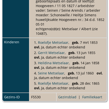
geboorteplaats en datum of leeftijd:
Hoogeveen / 11 05 1827 / arbeidster
vader: Seinen / Seine Arends / arbeider
moeder: Schonewille / Heiltje Simens
huwelijksakte Hoogeveen nr.: 34 d.d. 1852
05 01
echtgeno(o)t(e): Metselaar / Albert (zie
10487).
Kinderen
1.
Roelofje Metselaar
,
geb.
7 mrt 1853
ovl.
Ja, datum echter onbekend
2.
Gerrit Metselaar
,
geb.
13 jun 1855
ovl.
Ja, datum echter onbekend
3.
Heildina Metselaar
,
geb.
14 jan 1858
ovl.
Ja, datum echter onbekend
4.
Seine Metselaar
,
geb.
13 jul 1860
ovl.
Ja, datum echter onbekend
5.
Roelofje Metselaar
,
geb.
28 dec 1865
ovl.
Ja, datum echter onbekend
Gezins-ID
F5530
Gezinsblad
|
Familiekaart