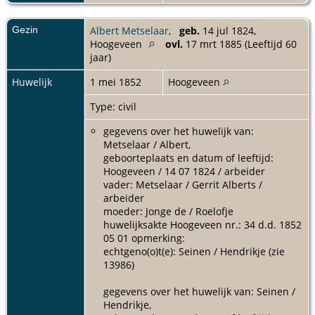
Gezin
Albert Metselaar
,
geb.
14 jul 1824,
Hoogeveen
ovl.
17 mrt 1885 (Leeftijd 60
jaar)
Huwelijk
1 mei 1852
Hoogeveen
Type: civil
gegevens over het huwelijk van:
Metselaar / Albert,
geboorteplaats en datum of leeftijd:
Hoogeveen / 14 07 1824 / arbeider
vader: Metselaar / Gerrit Alberts /
arbeider
moeder: Jonge de / Roelofje
huwelijksakte Hoogeveen nr.: 34 d.d. 1852
05 01 opmerking:
echtgeno(o)t(e): Seinen / Hendrikje (zie
13986)
gegevens over het huwelijk van: Seinen /
Hendrikje,