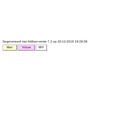
Gegenereerd met Aldfaer-versie 7.2 op 26-12-2019 19:28:08
Man
Vrouw
M/V