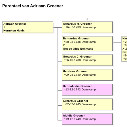
Parenteel van Adriaan Groener
I
II
Adriaan Groener
Gerardus H. Groener
X
~16-07-1733 Denekamp
Hermken Havix
Bernardus Groener
Ha
~28-03-1736 Denekamp
~2
X
†0
Geese Olde Eekmans
X 2
Gez
*B
Gerardus J. Groener
†0
~26-10-1738 Denekamp
Henricus Groener
~09-08-1740 Denekamp
Harmalindis Groener
~13-12-1742 Denekamp
Gerardus Groener
~02-07-1745 Denekamp
Aleidis Groener
~19-12-1749 Denekamp