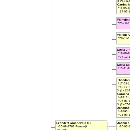
X 24-06-
Catrina 
*11-05-1
†17-05-1
Wilhelmi
*25-08-1
Willem F
*28-01-1
Maria J.
*11-08-1
†07-12-1
Maria Gr
*13-11-1
Theodoru
*17-08-1
†11-07-1
X (1) 12-
Carolina
*±1813 U
†25-01-
X (2) 07-
Johanna 
*±1863 U
†24-09-1
Leendert Groeneveld
(1)
Joannes
~05-09-1762 Reeuwijk
~30-03-1
†1830