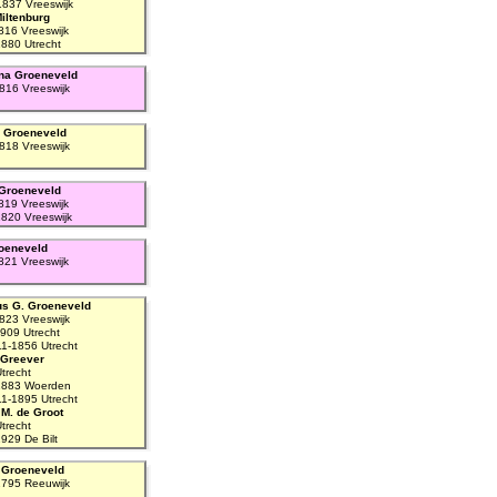
1837 Vreeswijk
Miltenburg
816 Vreeswijk
880 Utrecht
na Groeneveld
816 Vreeswijk
. Groeneveld
818 Vreeswijk
 Groeneveld
819 Vreeswijk
820 Vreeswijk
oeneveld
821 Vreeswijk
s G. Groeneveld
823 Vreeswijk
909 Utrecht
11-1856 Utrecht
 Greever
trecht
1883 Woerden
11-1895 Utrecht
M. de Groot
trecht
929 De Bilt
 Groeneveld
795 Reeuwijk