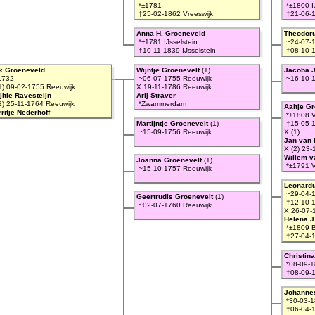
*±1781
*±1800 IJ
†25-02-1862 Vreeswijk
†21-06-1
Anna H. Groeneveld
Theodoru
*±1781 IJsselstein
~24-07-1
†10-11-1839 IJsselstein
†08-10-1
k Groeneveld
Wijntje Groenevelt
(1)
Jacoba J
1732
~06-07-1755 Reeuwijk
~16-10-1
1) 09-02-1755 Reeuwijk
X 19-11-1786 Reeuwijk
jltie Ravesteijn
Arij Straver
2) 25-11-1764 Reeuwijk
*Zwammerdam
Aaltje G
ritje Nederhoff
*±1808 V
Martijntje Groenevelt
(1)
†15-05-1
~15-09-1756 Reeuwijk
X (1)
Jan van 
X (2) 23-
Willem 
Joanna Groenevelt
(1)
*±1791 V
~15-10-1757 Reeuwijk
Leonard
~29-04-1
Geertrudis Groenevelt
(1)
†12-10-1
~02-07-1760 Reeuwijk
X 26-07-
Helena J
*±1809 
†27-04-1
Christin
*08-09-1
†08-09-1
Johannes
*30-03-1
†06-04-1