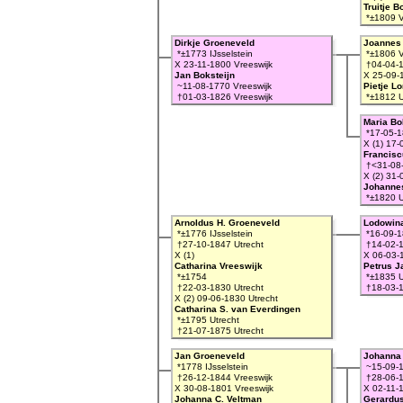
Truitje B
*±1809 V
Dirkje Groeneveld
Joannes 
*±1773 IJsselstein
*±1806 V
X 23-11-1800 Vreeswijk
†04-04-1
Jan Boksteijn
X 25-09-
~11-08-1770 Vreeswijk
Pietje L
†01-03-1826 Vreeswijk
*±1812 U
Maria Bo
*17-05-1
X (1) 17-
Francisc
†<31-08
X (2) 31-
Johannes
*±1820 U
Arnoldus H. Groeneveld
Lodowina
*±1776 IJsselstein
*16-09-1
†27-10-1847 Utrecht
†14-02-1
X (1)
X 06-03-
Catharina Vreeswijk
Petrus J
*±1754
*±1835 U
†22-03-1830 Utrecht
†18-03-1
X (2) 09-06-1830 Utrecht
Catharina S. van Everdingen
*±1795 Utrecht
†21-07-1875 Utrecht
Jan Groeneveld
Johanna 
*1778 IJsselstein
~15-09-1
†26-12-1844 Vreeswijk
†28-06-1
X 30-08-1801 Vreeswijk
X 02-11-
Johanna C. Veltman
Gerardu