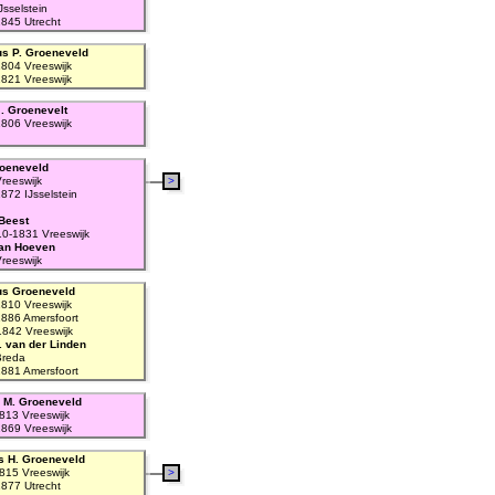
sselstein
845 Utrecht
s P. Groeneveld
804 Vreeswijk
821 Vreeswijk
. Groenevelt
806 Vreeswijk
roeneveld
reeswijk
>
872 IJsselstein
Beest
10-1831 Vreeswijk
van Hoeven
reeswijk
us Groeneveld
810 Vreeswijk
886 Amersfoort
1842 Vreeswijk
. van der Linden
Breda
881 Amersfoort
a M. Groeneveld
813 Vreeswijk
869 Vreeswijk
 H. Groeneveld
815 Vreeswijk
>
877 Utrecht