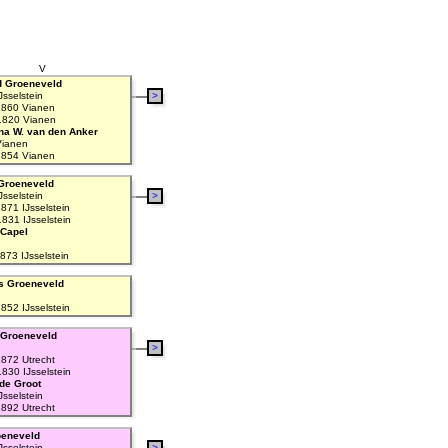
V
d Groeneveld
sselstein
>
860 Vianen
1820 Vianen
na W. van den Anker
Vianen
854 Vianen
Groeneveld
sselstein
>
871 IJsselstein
831 IJsselstein
 Capel
873 IJsselstein
s Groeneveld
852 IJsselstein
 Groeneveld
>
872 Utrecht
830 IJsselstein
 de Groot
sselstein
892 Utrecht
oeneveld
sselstein
>