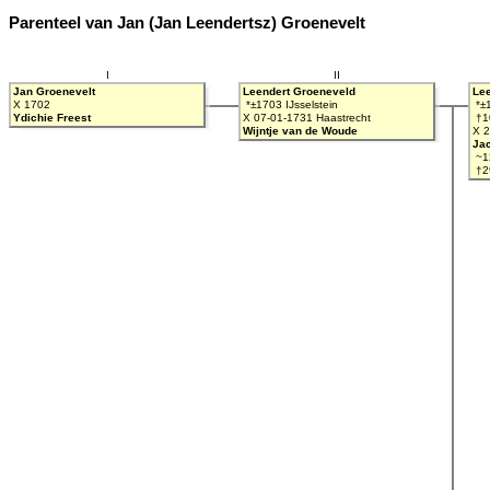
Parenteel van Jan (Jan Leendertsz) Groenevelt
I
II
Jan Groenevelt
Leendert Groeneveld
Le
X 1702
*±1703 IJsselstein
*±
Ydichie Freest
X 07-01-1731 Haastrecht
†10
Wijntje van de Woude
X 2
Ja
~1
†29