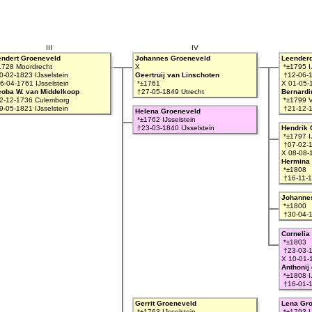
III
IV
endert Groeneveld
Johannes Groeneveld
Leender
1728 Moordrecht
X
*±1795 IJ
-02-1823 IJsselstein
Geertruij van Linschoten
†12-06-1
6-04-1761 IJsselstein
*±1761
X 01-05-
coba W. van Middelkoop
†27-05-1849 Utrecht
Bernardi
2-12-1736 Culemborg
*±1799 
-05-1821 IJsselstein
†21-12-1
Helena Groeneveld
*±1762 IJsselstein
†23-03-1840 IJsselstein
Hendrik 
*±1797 IJ
†07-02-1
X 08-08-1
Hermina
*±1808
†16-11-1
Johanne
*±1800
†30-04-1
Cornelia
*±1803
†23-03-1
X 10-01-1
Anthonij
*±1808 IJ
†16-01-1
Gerrit Groeneveld
Lena Gr
*±1763 IJsselstein
*±1793 IJ