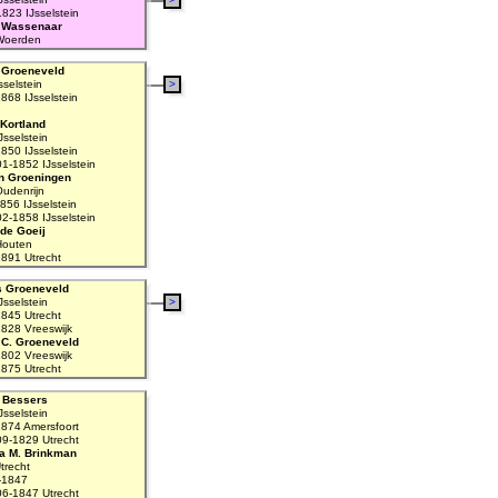
823 IJsselstein
 Wassenaar
Woerden
 Groeneveld
selstein
>
868 IJsselstein
 Kortland
sselstein
850 IJsselstein
01-1852 IJsselstein
n Groeningen
udenrijn
856 IJsselstein
02-1858 IJsselstein
 de Goeij
Houten
891 Utrecht
s Groeneveld
sselstein
>
845 Utrecht
1828 Vreeswijk
C. Groeneveld
802 Vreeswijk
875 Utrecht
 Bessers
sselstein
874 Amersfoort
09-1829 Utrecht
a M. Brinkman
trecht
-1847
06-1847 Utrecht