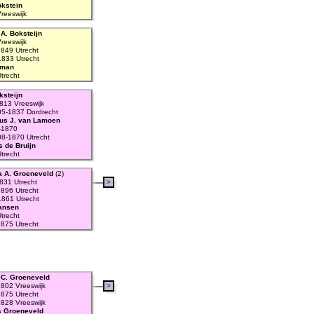
okstein
reeswijk
A. Boksteijn
reeswijk
849 Utrecht
1833 Utrecht
oman
trecht
ksteijn
813 Vreeswijk
05-1837 Dordrecht
us J. van Lamoen
-1870
08-1870 Utrecht
 de Bruijn
trecht
 A. Groeneveld
(2)
831 Utrecht
>
896 Utrecht
1861 Utrecht
ansen
trecht
875 Utrecht
C. Groeneveld
802 Vreeswijk
>
875 Utrecht
1828 Vreeswijk
s Groeneveld