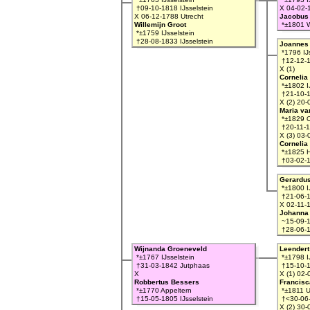
†09-10-1818 IJsselstein
X 04-02-1
X 06-12-1788 Utrecht
Jacobus
Willemijn Groot
*±1801 
*±1759 IJsselstein
†28-08-1833 IJsselstein
Joannes
*1796 IJs
†12-12-1
X (1)
Cornelia
*±1802 IJ
†21-10-1
X (2) 20-
Maria va
*±1829 O
†20-11-1
X (3) 03-
Cornelia
*±1825 
†03-02-1
Gerardu
*±1800 IJ
†21-06-1
X 02-11-
Johanna 
~15-09-1
†28-06-1
Wijnanda Groeneveld
Leendert
*±1767 IJsselstein
*±1798 IJ
†31-03-1842 Jutphaas
†15-10-1
X
X (1) 02-
Robbertus Bessers
Francisc
*±1770 Appeltern
*±1811 U
†15-05-1805 IJsselstein
†<30-06
X (2) 30-