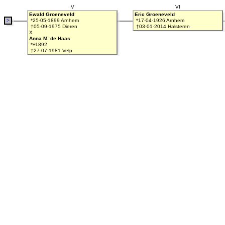
V
VI
Ewald Groeneveld
Eric Groeneveld
>
*25-05-1899 Arnhem
*17-04-1926 Arnhem
†05-09-1975 Dieren
†03-01-2014 Halsteren
X
Anna M. de Haas
*±1892
†27-07-1981 Velp