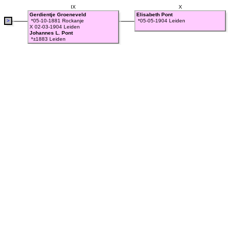
IX
X
Gerdientje Groeneveld
Elisabeth Pont
>
*05-10-1881 Rockanje
*05-05-1904 Leiden
X 02-03-1904 Leiden
Johannes L. Pont
*±1883 Leiden