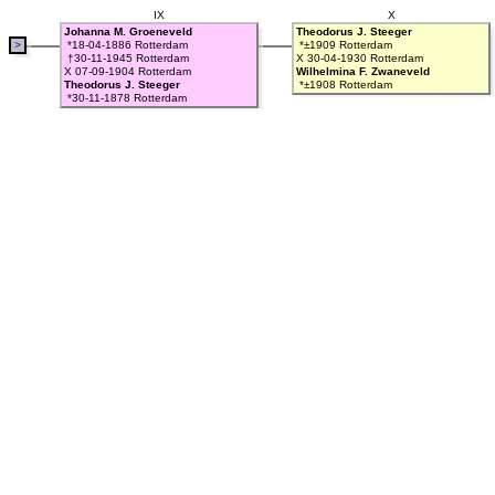
IX
X
Johanna M. Groeneveld
Theodorus J. Steeger
>
*18-04-1886 Rotterdam
*±1909 Rotterdam
†30-11-1945 Rotterdam
X 30-04-1930 Rotterdam
X 07-09-1904 Rotterdam
Wilhelmina F. Zwaneveld
Theodorus J. Steeger
*±1908 Rotterdam
*30-11-1878 Rotterdam